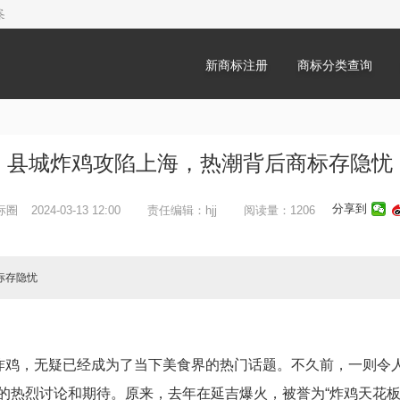
新商标注册
商标分类查询
县城炸鸡攻陷上海，热潮背后商标存隐忧
分享到
标圈
2024-03-13 12:00
责任编辑：hjj
阅读量：1206
标存隐忧
谈炸鸡，无疑已经成为了当下美食界的热门话题。不久前，一则令
的热烈讨论和期待。原来，去年在延吉爆火，被誉为“炸鸡天花板